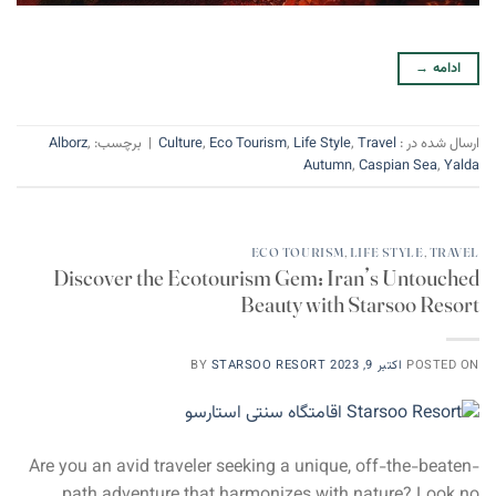
ادامه
→
ارسال شده در :
Travel
,
Life Style
,
Eco Tourism
,
Culture
|
برچسب:
,
Alborz
Autumn
,
Caspian Sea
,
Yalda
ECO TOURISM
,
LIFE STYLE
,
TRAVEL
Discover the Ecotourism Gem: Iran’s Untouched
Beauty with Starsoo Resort
POSTED ON
اکتبر 9, 2023
STARSOO RESORT
BY
Are you an avid traveler seeking a unique, off-the-beaten-
path adventure that harmonizes with nature? Look no