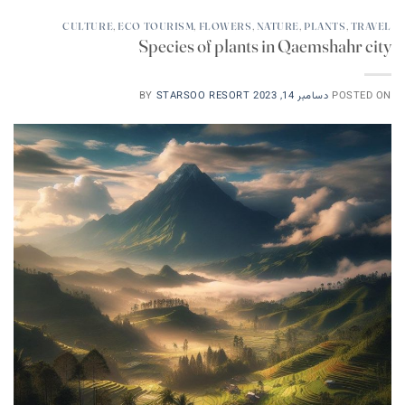
CULTURE
,
ECO TOURISM
,
FLOWERS
,
NATURE
,
PLANTS
,
TRAVEL
Species of plants in Qaemshahr city
POSTED ON
دسامبر 14, 2023
STARSOO RESORT
BY