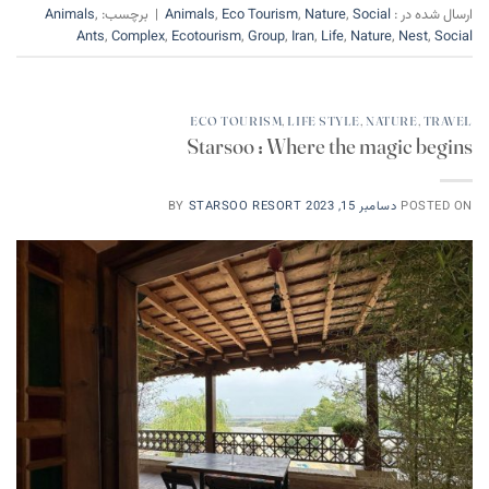
ارسال شده در :
Social
,
Nature
,
Eco Tourism
,
Animals
|
برچسب:
,
Animals
Ants
,
Complex
,
Ecotourism
,
Group
,
Iran
,
Life
,
Nature
,
Nest
,
Social
ECO TOURISM
,
LIFE STYLE
,
NATURE
,
TRAVEL
Starsoo : Where the magic begins
POSTED ON
دسامبر 15, 2023
STARSOO RESORT
BY