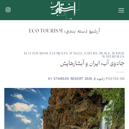
Ski
t
conten
آرشیو دسته بندی:
ECO TOURISM
ECO TOURISM
,
ELEMENTS
,
JUNGLE
,
NATURE
,
PEACE
,
WATER
,
WATERFALLS
جادوی آب: ایران و آبشارهایش
POSTED ON
ژانویه 6, 2025
STARSOO RESORT
BY