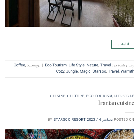
ادامه
→
ارسال شده در :
Travel
,
Nature
,
Life Style
,
Eco Tourism
|
برچسب:
,
Coffee
Cozy
,
Jungle
,
Magic
,
Starsoo
,
Travel
,
Warmth
CUISINE
,
CULTURE
,
ECO TOURISM
,
LIFE STYLE
Iranian cuisine
POSTED ON
دسامبر 14, 2023
STARSOO RESORT
BY