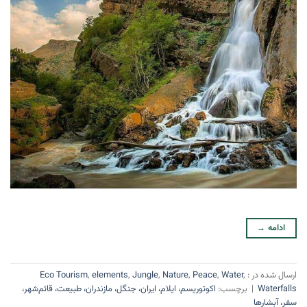
ادامه
→
ارسال شده در :
,
Water
,
Peace
,
Nature
,
Jungle
,
elements
,
Eco Tourism
Waterfalls
|
برچسب:
اکوتوریسم، ایلام، ایران، جنگل، مازندران، طبیعت، قائم‌شهر،
سفر، آبشارها