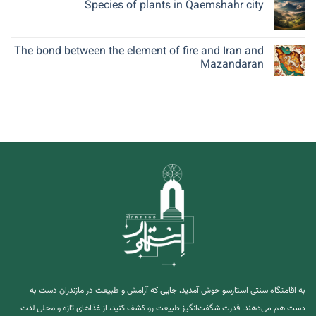
Species of plants in Qaemshahr city
The bond between the element of fire and Iran and
Mazandaran
به اقامتگاه سنتی استارسو خوش آمدید، جایی که آرامش و طبیعت در مازندران دست به
دست هم می‌دهند. قدرت شگفت‌انگیز طبیعت رو کشف کنید، از غذاهای تازه و محلی لذت