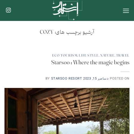
Ski
t
conten
آرشیو برچسب های:
COZY
ECO TOURISM
,
LIFE STYLE
,
NATURE
,
TRAVEL
Starsoo : Where the magic begins
POSTED ON
دسامبر 15, 2023
STARSOO RESORT
BY