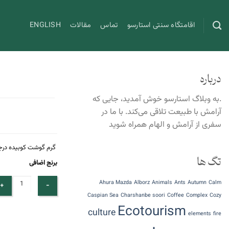
Ski
t
اقامتگاه سنتی استارسو
تماس
مقالات
ENGLISH
conten
درباره
.به وبلاگ استارسو خوش آمدید، جایی که
آرامش با طبیعت تلاقی می‌کند. با ما در
سفری از آرامش و الهام همراه شوید
گرم گوشت کوبیده درجه 
تگ ها
برنج اضافی
Ahura Mazda
Alborz
Animals
Ants
Autumn
Calm
Caspian Sea
Charshanbe soori
Coffee
Complex
Cozy
Ecotourism
culture
elements
fire