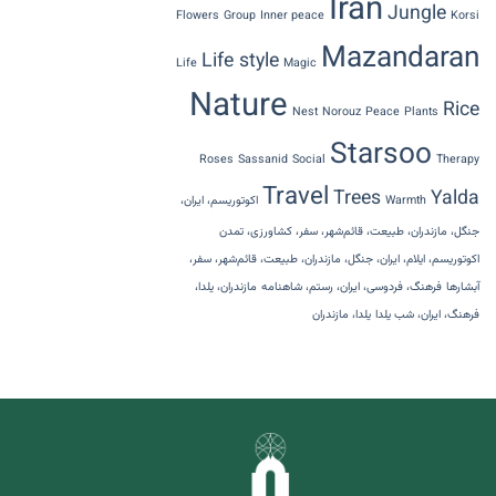
Iran
Jungle
Flowers
Group
Inner peace
Korsi
Mazandaran
Life style
Life
Magic
Nature
Rice
Nest
Norouz
Peace
Plants
Starsoo
Roses
Sassanid
Social
Therapy
Travel
Trees
Yalda
Warmth
اکوتوریسم، ایران،
جنگل، مازندران، طبیعت، قائم‌شهر، سفر، کشاورزی، تمدن
اکوتوریسم، ایلام، ایران، جنگل، مازندران، طبیعت، قائم‌شهر، سفر،
آبشارها
فرهنگ، فردوسی، ایران، رستم، شاهنامه
مازندران، یلدا،
فرهنگ، ایران، شب یلدا
یلدا، مازندران