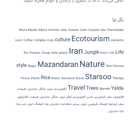
تلاقی می‌کند. با ما در سفری از آرامش و الهام همراه شوید
تگ ها
Ahura Mazda
Alborz
Animals
Ants
Autumn
Calm
Caspian Sea
Charshanbe
Ecotourism
culture
soori
Coffee
Complex
Cozy
elements
Iran
Jungle
Life
fire
Flowers
Group
Inner peace
Korsi
Life
Nature
Mazandaran
style
Magic
Nest
Norouz
Starsoo
Rice
Peace
Plants
Roses
Sassanid
Social
Therapy
Travel
Trees
Yalda
Warmth
اکوتوریسم، ایران، جنگل، مازندران، طبیعت،
قائم‌شهر، سفر، کشاورزی، تمدن
اکوتوریسم، ایلام، ایران، جنگل، مازندران، طبیعت، قائم‌شهر،
سفر، آبشارها
فرهنگ، فردوسی، ایران، رستم، شاهنامه
مازندران، یلدا، فرهنگ، ایران، شب یلدا
یلدا، مازندران