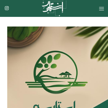
Ski
t
conten