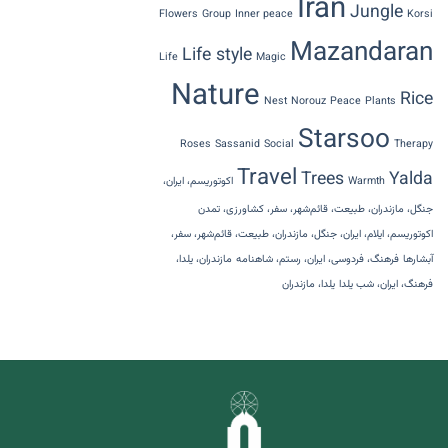
Iran
Jungle
Flowers
Group
Inner peace
Korsi
Mazandaran
Life style
Life
Magic
Nature
Rice
Nest
Norouz
Peace
Plants
Starsoo
Roses
Sassanid
Social
Therapy
Travel
Trees
Yalda
Warmth
اکوتوریسم، ایران،
جنگل، مازندران، طبیعت، قائم‌شهر، سفر، کشاورزی، تمدن
اکوتوریسم، ایلام، ایران، جنگل، مازندران، طبیعت، قائم‌شهر، سفر،
آبشارها
فرهنگ، فردوسی، ایران، رستم، شاهنامه
مازندران، یلدا،
فرهنگ، ایران، شب یلدا
یلدا، مازندران