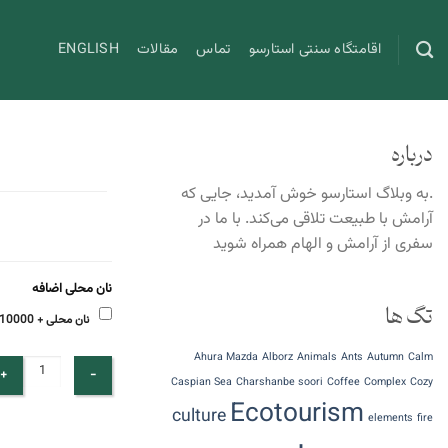
Ski
t
اقامتگاه سنتی استارسو
تماس
مقالات
ENGLISH
conten
درباره
.به وبلاگ استارسو خوش آمدید، جایی که
آرامش با طبیعت تلاقی می‌کند. با ما در
سفری از آرامش و الهام همراه شوید
نان محلی اضافه
تگ ها
نان محلی + 10000 تومان
Ahura Mazda
Alborz
Animals
Ants
Autumn
Calm
Caspian Sea
Charshanbe soori
Coffee
Complex
Cozy
Ecotourism
culture
elements
fire